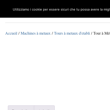
Utilizziamo i cookie per essere sicuri che tu possa avere la mig
Macchine Utensili per Legno e Metalli
Tecnosuisse
Accueil
/
Machines à metaux
/
Tours à metaux d'etabli
/ Tour à Mé