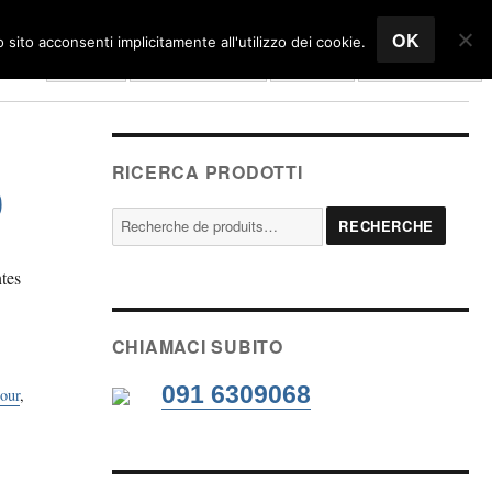
OK
sito acconsenti implicitamente all'utilizzo dei cookie.
Home
Enterprise
Panier
Français
RICERCA PRODOTTI
0
Recherche
RECHERCHE
pour :
ntes
CHIAMACI SUBITO
091 6309068
tour
,