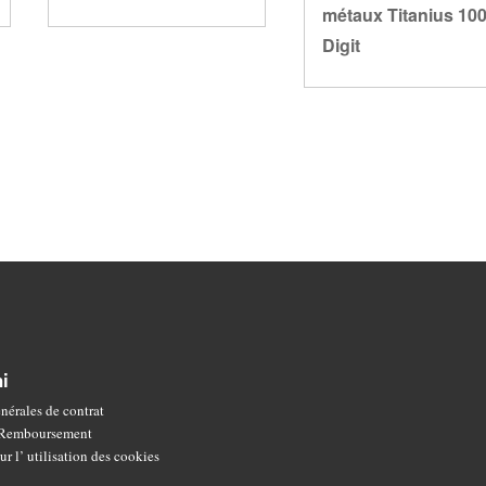
métaux Titanius 10
Digit
i
nérales de contrat
t Remboursement
ur l’ utilisation des cookies