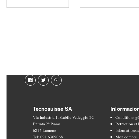
Facebook
Twitter
Google
plus
Tecnosuisse SA
Informazion
Via Industria 1, Stabile Vedeggio 2C
Conditions gé
Entrata 2° Piano
Retraction e
6814 Lamone
Informations s
Tel:
091 6309068
Mon compte