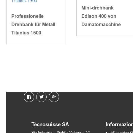
Mini-drehbank
Professionelle
Edison 400 von
Drehbank für Metall
Damatomacchine
Titanius 1500
Facebook
Twitter
Google
plus
Tecnosuisse SA
Informazion
Via Industria 1, Stabile Vedeggio 2C
Allgemeine G