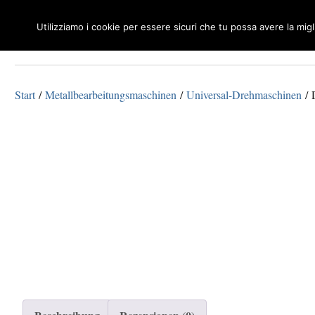
Utilizziamo i cookie per essere sicuri che tu possa avere la mig
Macchine Utensili per Legno e Metalli
Tecnosuisse
Start
/
Metallbearbeitungsmaschinen
/
Universal-Drehmaschinen
/ 