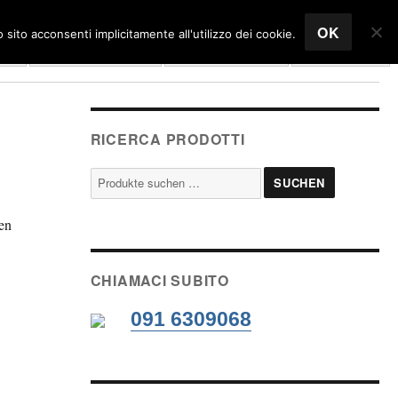
OK
sito acconsenti implicitamente all'utilizzo dei cookie.
me
Unternehmen
Einkaufswagen
Deutsch
RICERCA PRODOTTI
Suche
SUCHEN
nach:
en
CHIAMACI SUBITO
091 6309068