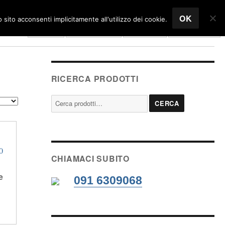
OK
sito acconsenti implicitamente all'utilizzo dei cookie.
Home
Azienda
Carrello
Italiano
RICERCA PRODOTTI
Cerca:
CERCA
CHIAMACI SUBITO
e
091 6309068