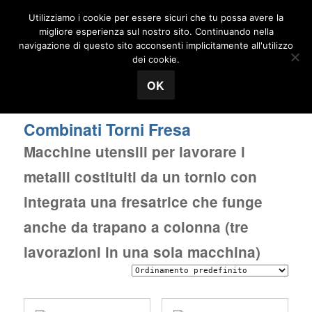
Utilizziamo i cookie per essere sicuri che tu possa avere la
MENU
migliore esperienza sul nostro sito. Continuando nella
navigazione di questo sito acconsenti implicitamente all'utilizzo
Tecnosuisse
dei cookie.
Home
/
Macchine Utensili per Metalli
/ Combinati Torni
OK
Fresa
Combinati Torni Fresa
Macchine utensili per lavorare i
metalli costituiti da un tornio con
integrata una fresatrice che funge
anche da trapano a colonna (tre
lavorazioni in una sola macchina)