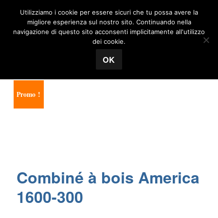
Utilizziamo i cookie per essere sicuri che tu possa avere la
MENU
migliore esperienza sul nostro sito. Continuando nella
navigazione di questo sito acconsenti implicitamente all'utilizzo
Tecnosuisse
dei cookie.
Accueil
/
Machines à bois
/
Combinées à bois
/ Combiné à
OK
bois America 1600-300
Promo !
Combiné à bois America
1600-300