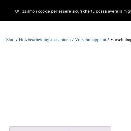
Utilizziamo i cookie per essere sicuri che tu possa avere la mig
Macchine Utensili per Legno e Metalli
Tecnosuisse
Start
/
Holzbearbeitungsmaschinen
/
Vorschubapparat
/ Vorschuba