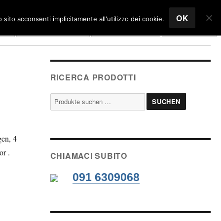
OK
sito acconsenti implicitamente all'utilizzo dei cookie.
me
Unternehmen
Einkaufswagen
Deutsch
RICERCA PRODOTTI
Suche
SUCHEN
nach:
gen, 4
r .
CHIAMACI SUBITO
091 6309068