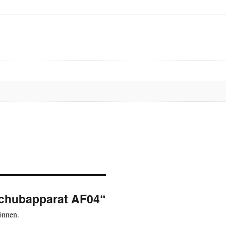
rschubapparat AF04“
önnen.