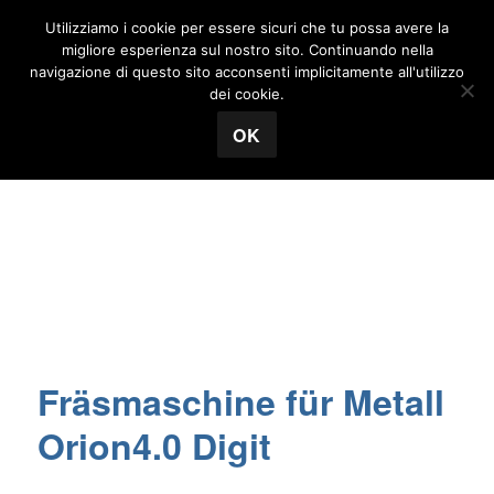
Utilizziamo i cookie per essere sicuri che tu possa avere la
MENÜ
migliore esperienza sul nostro sito. Continuando nella
navigazione di questo sito acconsenti implicitamente all'utilizzo
Tecnosuisse
dei cookie.
Start
/
Metallbearbeitungsmaschinen
/
Bohr-und
OK
Fräsmaschine
/ Fräsmaschine für Metall Orion4.0 Digit
Fräsmaschine für Metall
Orion4.0 Digit