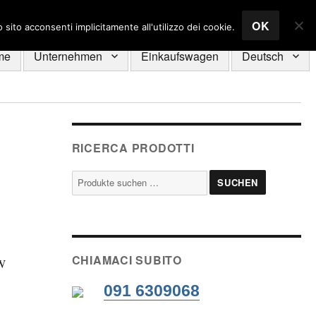
OK
sito acconsenti implicitamente all'utilizzo dei cookie.
me
Unternehmen
Einkaufswagen
Deutsch
RICERCA PRODOTTI
Suche
SUCHEN
nach:
CHIAMACI SUBITO
 W
091 6309068