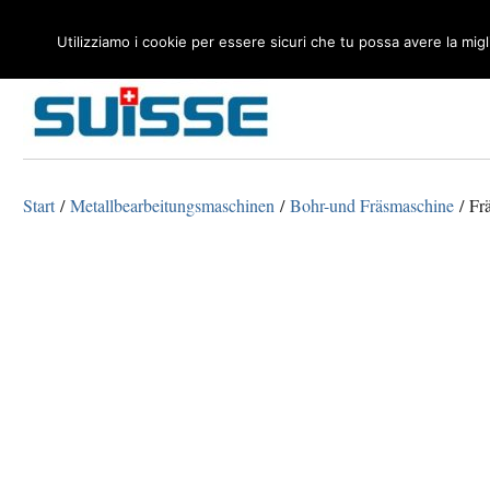
Utilizziamo i cookie per essere sicuri che tu possa avere la mig
Macchine Utensili per Legno e Metalli
Tecnosuisse
Start
/
Metallbearbeitungsmaschinen
/
Bohr-und Fräsmaschine
/ Frä