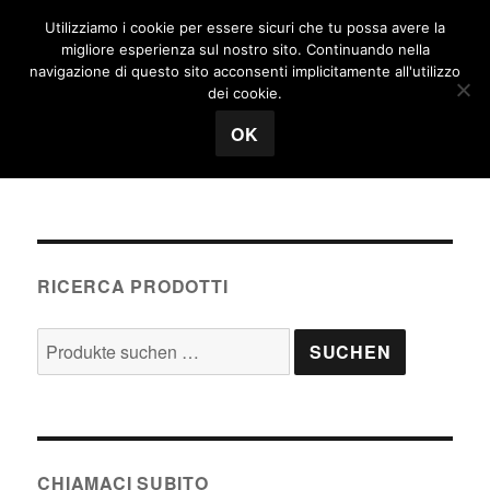
Utilizziamo i cookie per essere sicuri che tu possa avere la
MENÜ
migliore esperienza sul nostro sito. Continuando nella
navigazione di questo sito acconsenti implicitamente all'utilizzo
Tecnosuisse
dei cookie.
Shop
OK
RICERCA PRODOTTI
Suche
SUCHEN
nach:
CHIAMACI SUBITO